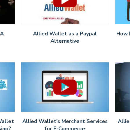
LA
Allied Wallet as a Paypal
How 
Alternative
Wallet
Allied Wallet's Merchant Services
Alli
sing?
for E-Commerce