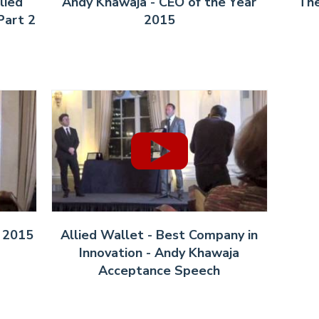
lied
Andy Khawaja - CEO of the Year
The
Part 2
2015
 2015
Allied Wallet - Best Company in
Innovation - Andy Khawaja
Acceptance Speech