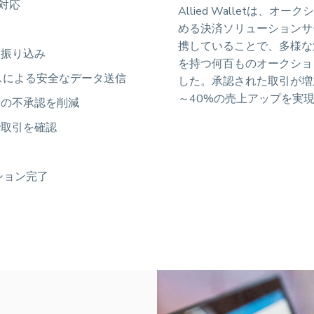
に対応
Allied Walletは、
める決済ソリューションサ
携していることで、多様な
に振り込み
を持つ何百ものオークショ
ンスによる安全なデータ送信
した。承認された取引が増
～40%の売上アップを実
済の不承認を削減
で取引を確認
ション完了