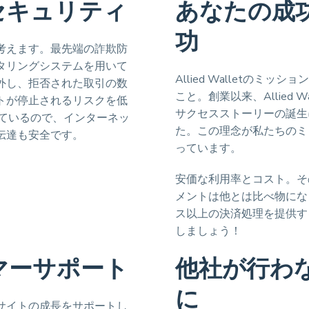
セキュリティ
あなたの成
功
考えます。最先端の詐欺防
タリングシステムを用いて
Allied Walletのミ
外し、拒否された取引の数
こと。創業以来、Allied 
トが停止されるリスクを低
サクセスストーリーの誕生
しているので、インターネッ
た。この理念が私たちのミ
伝達も安全です。
っています。
安価な利用率とコスト。そ
メントは他とは比べ物にな
ス以上の決済処理を提供す
しましょう！
マーサポート
他社が行わ
に
サイトの成長をサポートし