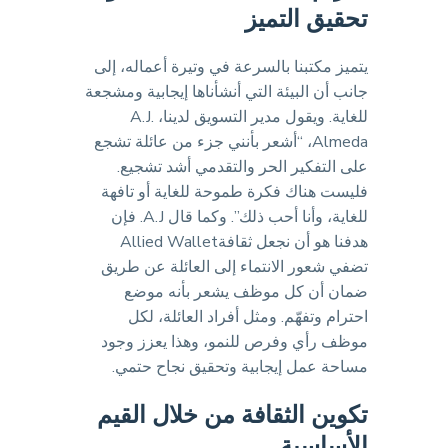
تحقيق التميز
يتميز مكتبنا بالسرعة في وتيرة أعماله، إلى
جانب أن البيئة التي أنشأناها إيجابية ومشجعة
للغاية. ويقول مدير التسويق لدينا، A.J.
Almeda، “أشعر بأنني جزء من عائلة تشجع
على التفكير الحر والتقدمي أشد تشجيع.
فليست هناك فكرة طموحة للغاية أو تافهة
للغاية، وأنا أحب ذلك”. وكما قال A.J. فإن
هدفنا هو أن نجعل ثقافةAllied Wallet
تضفي شعور الانتماء إلى العائلة عن طريق
ضمان أن كل موظف يشعر بأنه موضع
احترام وتفهّم. ومثل أفراد العائلة، لكل
موظف رأي وفرص للنمو، وهذا يعزز وجود
مساحة عمل إيجابية وتحقيق نجاح حتمي.
تكوين الثقافة من خلال القيم
الأساسية