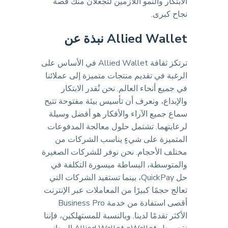
الابتكار والنمو اللازمين لتجعلان منك قصة
نجاح كبرى.
Allied Wallet نبذة عن
ترتكز ثقافة Allied Wallet في الأساس على
الرغبة في تقديم منتجات متميزة إلى عملائنا
في جميع أنحاء العالم. نحن نُقدر الابتكار
والإبداع، ونعرف أن تأسيس بيئة مفتوحة تتيح
سماع جميع الآراء والأفكار هو أفضل وسيلة
لرعايتهما. تشتمل حلول معالجة المدفوعات
المتميزة على شيءٍ يناسب الشركات من
مختلف الأحجام. نحن نوفر للشركات الصغيرة
والمتوسطة، البساطة ميسورة التكلفة في
حل QuickPay، بينما تستفيد الشركات التي
تعالج حجمًا كبيرًا من المعاملات عبر الإنترنت
أقصى استفادة من خدمة Business Pro
الأكثر تقدمًا لدينا. وبالنسبة للمستهلكين، فإننا