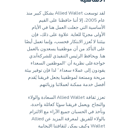
لقد توسعت Allied Wallet بشكل كبير منذ
عام 2005، إلا أننا حافظنا على القيم
الأساسية التي جعلت العمل هنا في الأيام
الأولى مجزيًا للغاية. علاوة على ذلك، فإن
بيئتنا لا تُعزز الابتكار فحسب، وإنما تعمل أيضًا
على التأكد من أن موظفينا يسعدون بالعمل
هنا. ويحافظ الرئيس التنفيذي للشركةآندي
خواجةعلى نظرية أن “الموظفين السعداء
يقودون إلى عملاء سعداء.” لذا فإن توفير بيئة
مريحة وممتعة لموظفينا يجعل فريقنا يُقدم
أفضل خدمة ممكنة لعملائنا وزبائنهم.
تعزز ثقافة Allied Wallet السعادة والولاء
والنجاح. ويعمل فريقنا سويًا كعائلة واحدة،
ونأخذ في الحسبان جميع الآراء مع الالتزام
بالولاء للفريق. لمعرفة المزيد عن Allied
Wallet وكيف يمكن لثقافتنا الإيجابية