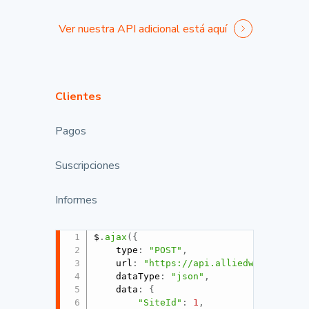
Ver nuestra API adicional está aquí
Clientes
Pagos
Suscripciones
Informes
$
.
ajax
(
{
	type
:
"POST"
,
	url
:
"https://api.alliedwallet.com
	dataType
:
"json"
,
	data
:
{
"SiteId"
:
1
,