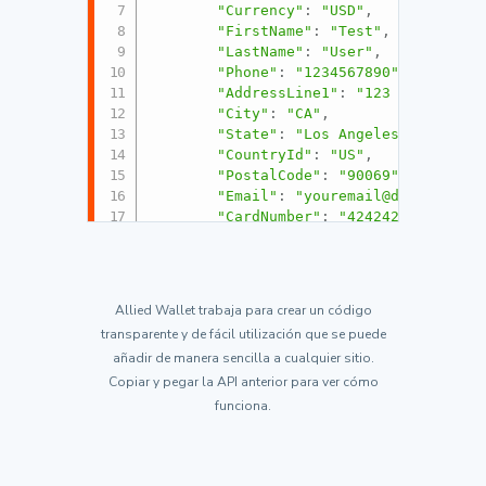
"Currency"
:
"USD"
,
"FirstName"
:
"Test"
,
"LastName"
:
"User"
,
"Phone"
:
"1234567890"
,
"AddressLine1"
:
"123 Fake St"
,
"City"
:
"CA"
,
"State"
:
"Los Angeles"
,
"CountryId"
:
"US"
,
"PostalCode"
:
"90069"
,
"Email"
:
"youremail@domain.com
"CardNumber"
:
"424242424242424
"NameOnCard"
:
"Test User"
,
"ExpirationMonth"
:
"1"
,
"ExpirationYear"
:
"2017"
,
"CvvCode"
:
"123"
,
Allied Wallet trabaja para crear un código
"Amount"
:
5.00
,
transparente y de fácil utilización que se puede
"TrackingId"
:
"Your Unique Id"
añadir de manera sencilla a cualquier sitio.
}
Copiar y pegar la API anterior para ver cómo
}
)
;
funciona.