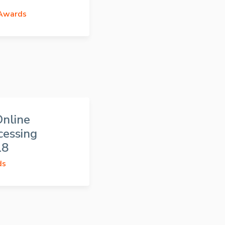
 Awards
Online
cessing
18
ds