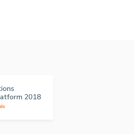
tions
latform 2018
ds