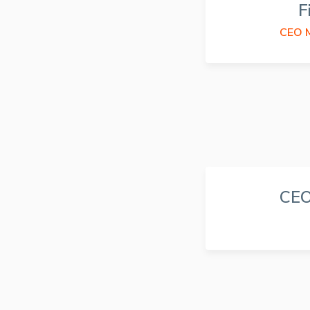
F
CEO M
CEO