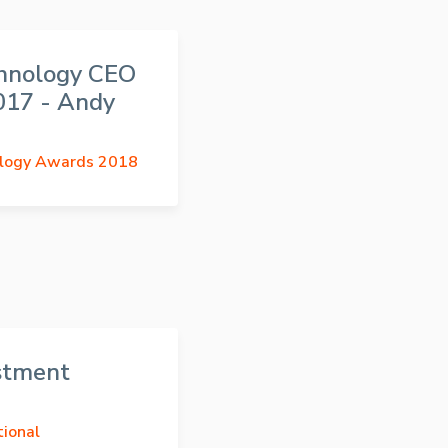
chnology CEO
2017 - Andy
logy Awards 2018
stment
tional