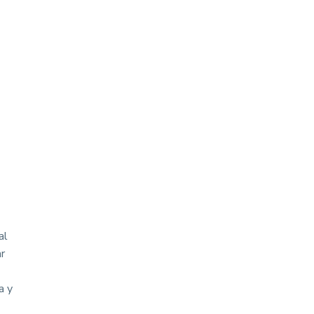
al
r
a y