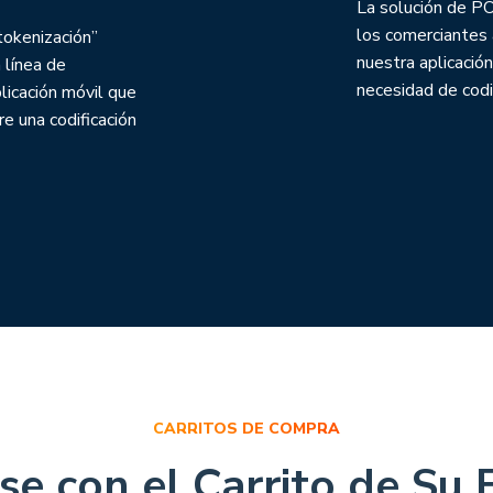
La solución de P
los comerciantes 
okenización”
nuestra aplicación
 línea de
necesidad de codif
licación móvil que
re una codificación
CARRITOS DE COMPRA
se con el Carrito de Su 