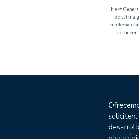
Next Generat
de última 
modernas fun
no tienen
Ofrecemos
soliciten
desarroll
electrónic