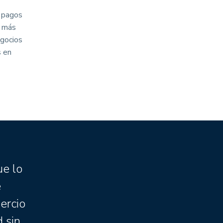
e pagos
s más
egocios
s en
ue lo
e
ercio
d sin