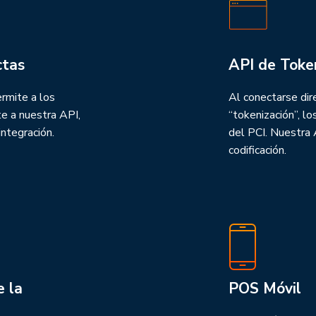
ctas
API de Toke
ermite a los
Al conectarse di
e a nuestra API,
“tokenización”, l
integración.
del PCI. Nuestra 
codificación.
 la
POS Móvil