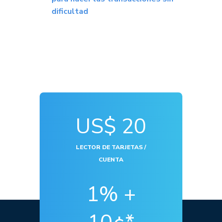
dificultad
US$ 20
LECTOR DE TARJETAS /
CUENTA
1% +